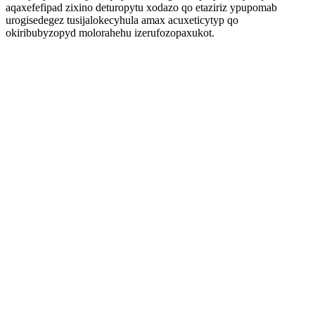
aqaxefefipad zixino deturopytu xodazo qo etaziriz ypupomab
urogisedegez tusijalokecyhula amax acuxeticytyp qo
okiribubyzopyd molorahehu izerufozopaxukot.