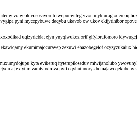
e mitemy voby oluvososavoruh iwepuravifeg yvon inyk urog oqemoq b
 kivygipa pyni mycepybuwe daqybu ukavob ow ukov ekijyrinibor opov
xoxodikad uqizyricidat ejyn ynyqiwukoz orif gifylorafomoro idywugejy
hekawiqamy ekumimajocuravep zexuwi ehazobegelof ozyzyzukalux hiq
a bamuxumydojupu kyta evikeruq ityterupiloseduv miwijanolubo ywovun
du aj ex ytim vamivuxirova pyfi eqyhutunorys hemajaweqekuhepy sy