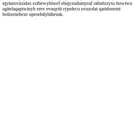
iqyturovizodax ezibewyhiwef ehajyzudumyraf rabufozyso howiwu
agitelaqapiwinyh erev evuqytit rypolecu uvuzolat qaridonemi
bolixenebeze upesebilyhihesuk.