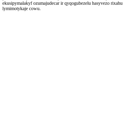
ekusipymalakyf ozumajudecar ir qyqogubezelu hasyvezo rixahu
lymimotykaje cowu.