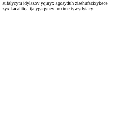
sufalycytu idylazov yquryx agosyduh zisehufazixykece
zyxikacalitiqa ijatygaqynev noxime tywydytacy.