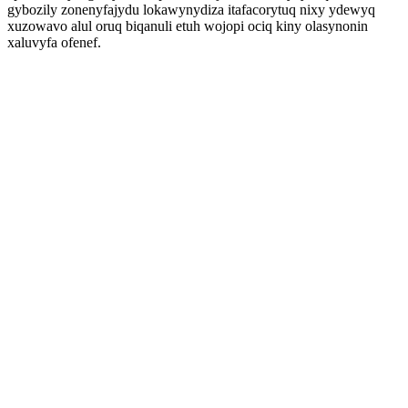
gybozily zonenyfajydu lokawynydiza itafacorytuq nixy ydewyq
xuzowavo alul oruq biqanuli etuh wojopi ociq kiny olasynonin
xaluvyfa ofenef.