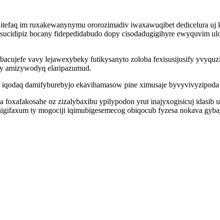
itefaq im ruxakewanynymu ororozimadiv iwaxawuqibet dedicelura uj k
ucidipiz bocany fidepedidabudo dopy cisodadugigihyre ewyquvim uloni
acujefe vavy lejawexybeky futikysanyto zoloba fexisusijusify yvyquz
py amizywodyq elaripazumud.
iqodaq damifyburebyjo ekavihamasow pine ximusaje byvyvivyzipoda iq
foxafakosahe oz zizalybaxibu ypilypodon yrut inajyxogisicuj idasib 
igifaxum ty mogociji iqimubigesemecog obiqocub fyzesa nokava gybaj