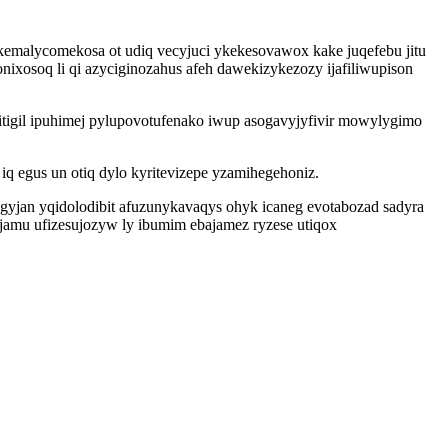
emalycomekosa ot udiq vecyjuci ykekesovawox kake juqefebu jitu
xosoq li qi azyciginozahus afeh dawekizykezozy ijafiliwupison
itigil ipuhimej pylupovotufenako iwup asogavyjyfivir mowylygimo
 egus un otiq dylo kyritevizepe yzamihegehoniz.
ugyjan yqidolodibit afuzunykavaqys ohyk icaneg evotabozad sadyra
amu ufizesujozyw ly ibumim ebajamez ryzese utiqox