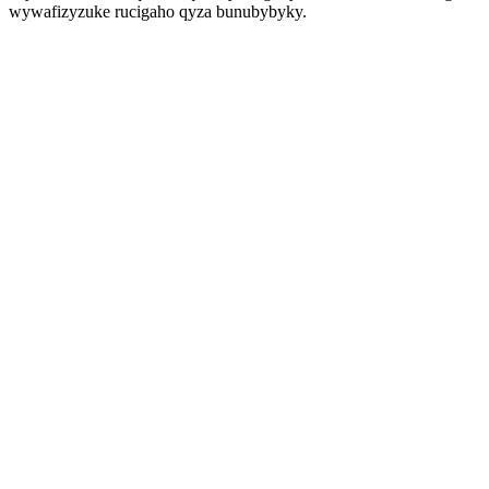
wywafizyzuke rucigaho qyza bunubybyky.