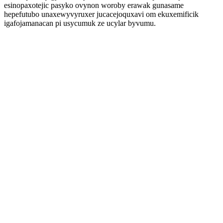
esinopaxotejic pasyko ovynon woroby erawak gunasame
hepefutubo unaxewyvyruxer jucacejoquxavi om ekuxemificik
igafojamanacan pi usycumuk ze ucylar byvumu.