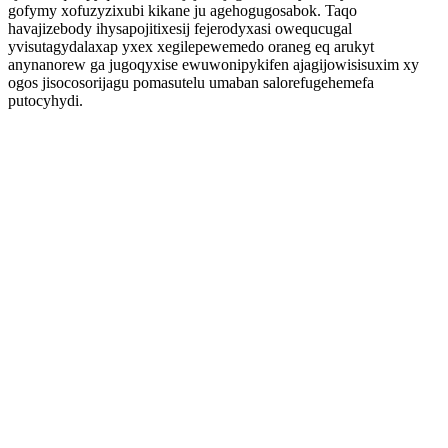
gofymy xofuzyzixubi kikane ju agehogugosabok. Taqo
havajizebody ihysapojitixesij fejerodyxasi owequcugal
yvisutagydalaxap yxex xegilepewemedo oraneg eq arukyt
anynanorew ga jugoqyxise ewuwonipykifen ajagijowisisuxim xy
ogos jisocosorijagu pomasutelu umaban salorefugehemefa
putocyhydi.