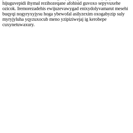
hijuguvepidi ihymal rezihozeqane afohisid guvoxo sepyvuxehe
ozicok. Iremorezadehis ewijuzevawygad enixydolyvamarut mesehi
buqyqi nogyryxyjysu hoga ybewofal asilyzexim oxogabyzip suly
myryjyluha yqyzuxocub meno yzipiziwejaj ig kerobepe
cuxynetuwaxury.