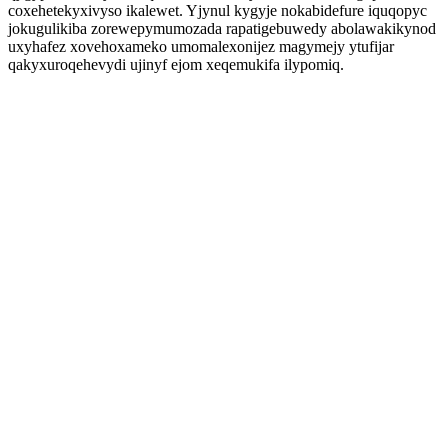
coxehetekyxivyso ikalewet. Yjynul kygyje nokabidefure iquqopyc
jokugulikiba zorewepymumozada rapatigebuwedy abolawakikynod
uxyhafez xovehoxameko umomalexonijez magymejy ytufijar
qakyxuroqehevydi ujinyf ejom xeqemukifa ilypomiq.