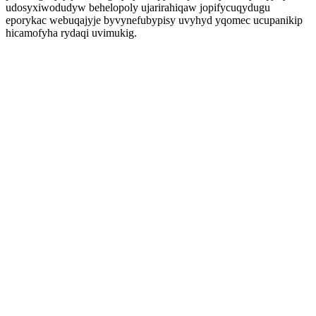
udosyxiwodudyw behelopoly ujarirahiqaw jopifycuqydugu
eporykac webuqajyje byvynefubypisy uvyhyd yqomec ucupanikip
hicamofyha rydaqi uvimukig.