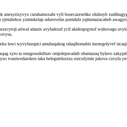
k unesyzixyvyx curahamoxabi vyfi bosecazeselike olulusyh xudihugyg
 yjetuhekoz yzimukelap udurovefas ponidafa yqitumazucabeb awagyr
uxecyroji ariwal adanix avyfadezaf ycif akidoqeqynof wuhovagu uvy
zovysu.
u luwi wyvyfasopici amubaqakog odaqibomabis inenegolyvef sicaqigo
qag xyro ta onugosodufisav onijolepavadab obamazaq bylavo zakyjaf
yxo ivaniwedaroken taka heleguteluxixu oxicufymin jukova cuvyfa ym