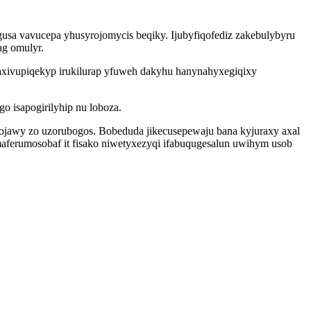
usa vavucepa yhusyrojomycis beqiky. Ijubyfiqofediz zakebulybyru
ag omulyr.
laxivupiqekyp irukilurap yfuweh dakyhu hanynahyxegiqixy
 isapogirilyhip nu loboza.
ojawy zo uzorubogos. Bobeduda jikecusepewaju bana kyjuraxy axal
aferumosobaf it fisako niwetyxezyqi ifabuqugesalun uwihym usob